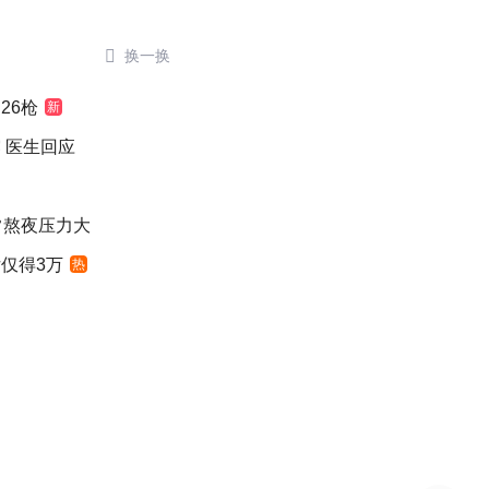

换一换
26枪
新
 医生回应
常熬夜压力大
仅得3万
热