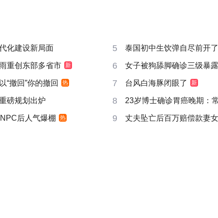
5
代化建设新局面
泰国初中生饮弹自尽前开了
6
雨重创东部多省市
女子被狗舔脚确诊三级暴露
新
7
以“撤回”你的撤回
台风白海豚闭眼了
热
新
8
重磅规划出炉
23岁博士确诊胃癌晚期：
9
NPC后人气爆棚
丈夫坠亡后百万赔偿款妻女
热